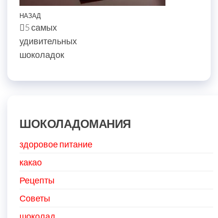
Навигация
Предыдущая
НАЗАД
5 самых
по
запись
удивительных
записям
шоколадок
ШОКОЛАДОМАНИЯ
здоровое питание
какао
Рецепты
Советы
шоколад