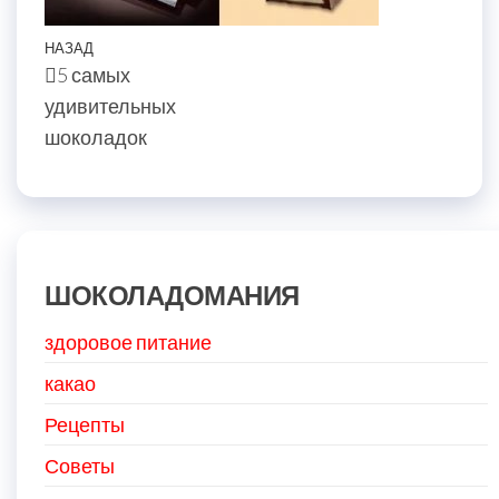
Навигация
Предыдущая
НАЗАД
5 самых
по
запись
удивительных
записям
шоколадок
ШОКОЛАДОМАНИЯ
здоровое питание
какао
Рецепты
Советы