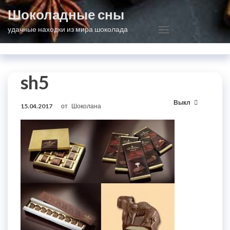
Перейти
Шоколадные сны
к
удачные находки из мира шоколада
содержимому
sh5
Выкл
15.04.2017
от
Шоколана