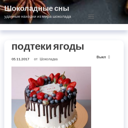
Перейти
Шоколадные сны
к
удачные находки из мира шоколада
содержимому
подтеки ягоды
Выкл
05.11.2017
от
Шоколадка