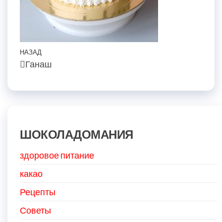
Навигация
Предыдущая
НАЗАД
Ганаш
по
запись
записям
ШОКОЛАДОМАНИЯ
здоровое питание
какао
Рецепты
Советы