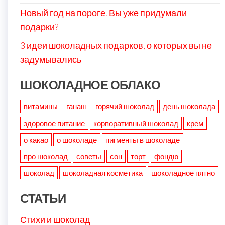
Новый год на пороге. Вы уже придумали
подарки?
3 идеи шоколадных подарков, о которых вы не
задумывались
ШОКОЛАДНОЕ ОБЛАКО
витамины
ганаш
горячий шоколад
день шоколада
здоровое питание
корпоративный шоколад
крем
о какао
о шоколаде
пигменты в шоколаде
про шоколад
советы
сон
торт
фондю
шоколад
шоколадная косметика
шоколадное пятно
СТАТЬИ
Стихи и шоколад