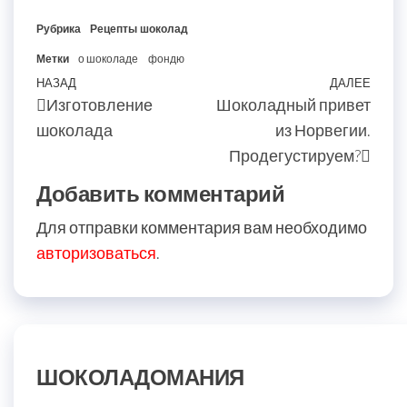
Рубрика
Рецепты
шоколад
Метки
о шоколаде
фондю
Навигация
Предыдущая
НАЗАД
ДАЛЕЕ
Сле
Изготовление
Шоколадный привет
по
запись
запи
шоколада
из Норвегии.
записям
Продегустируем?
Добавить комментарий
Для отправки комментария вам необходимо
авторизоваться
.
ШОКОЛАДОМАНИЯ