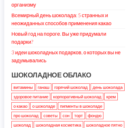
организму
Всемирный день шоколада: 5 странных и
неожиданных способов применения какао
Новый год на пороге. Вы уже придумали
подарки?
3 идеи шоколадных подарков, о которых вы не
задумывались
ШОКОЛАДНОЕ ОБЛАКО
витамины
ганаш
горячий шоколад
день шоколада
здоровое питание
корпоративный шоколад
крем
о какао
о шоколаде
пигменты в шоколаде
про шоколад
советы
сон
торт
фондю
шоколад
шоколадная косметика
шоколадное пятно