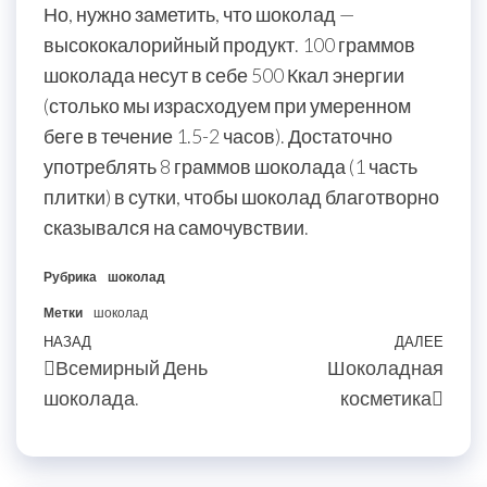
Но, нужно заметить, что шоколад —
высококалорийный продукт. 100 граммов
шоколада несут в себе 500 Ккал энергии
(столько мы израсходуем при умеренном
беге в течение 1.5-2 часов). Достаточно
употреблять 8 граммов шоколада (1 часть
плитки) в сутки, чтобы шоколад благотворно
сказывался на самочувствии.
Рубрика
шоколад
Метки
шоколад
Навигация
Предыдущая
НАЗАД
ДАЛЕЕ
Сле
Всемирный День
Шоколадная
по
запись
запи
шоколада.
косметика
записям