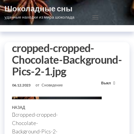
Перейти
Шоколадные сны
к
удачные находки из мира шоколада
содержимому
cropped-cropped-
Chocolate-Background-
Pics-2-1.jpg
Выкл
06.12.2023
от
Сновидение
Навигация
Предыдущая
НАЗАД
cropped-cropped-
по
запись
Chocolate-
записям
Background-Pics-2-