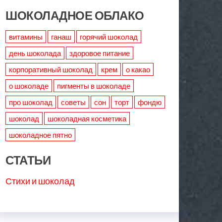
ШОКОЛАДНОЕ ОБЛАКО
витамины
ганаш
горячий шоколад
день шоколада
здоровое питание
корпоративный шоколад
крем
о какао
о шоколаде
пигменты в шоколаде
про шоколад
советы
сон
торт
фондю
шоколад
шоколадная косметика
шоколадное пятно
СТАТЬИ
Стихи и шоколад