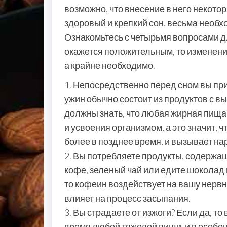
возможно, что внесение в него некото
здоровый и крепкий сон, весьма необх
Ознакомьтесь с четырьмя вопросами д
окажется положительным, то изменени
а крайне необходимо.
1. Непосредственно перед сном вы пр
ужин обычно состоит из продуктов с в
должны знать, что любая жирная пища
и усвоения организмом, а это значит, 
более в позднее время, и вызывает на
2. Вы потребляете продукты, содержа
кофе, зеленый чай или едите шоколад 
то кофеин воздействует на вашу нерв
влияет на процесс засыпания.
3. Вы страдаете от изжоги? Если да, т
время любой тяжелой пищи, и в особе