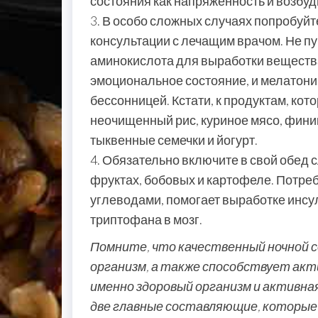
состояния как напряженность и возбуд
3. В особо сложных случаях попробуйт
консультации с лечащим врачом. Не пу
аминокислота для выработки веществ
эмоциональное состояние, и мелатони
бессонницей. Кстати, к продуктам, ко
неочищенный рис, куриное мясо, финики
тыквенные семечки и йогурт.
4. Обязательно включите в свой обед 
фруктах, бобовых и картофеле. Потре
углеводами, помогает выработке инсу
триптофана в мозг.
Помните, что качественный ночной 
организм, а также способствует акт
именно здоровый организм и активна
две главные составляющие, которые