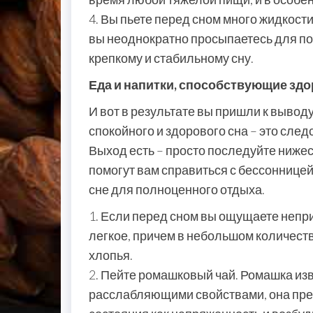
4. Вы пьете перед сном много жидкости
вы неоднократно просыпаетесь для по
крепкому и стабильному сну.
Еда и напитки, способствующие зд
И вот в результате вы пришли к выводу
спокойного и здорового сна – это сле
Выход есть – просто последуйте ниже
помогут вам справиться с бессоннице
сне для полноценного отдыха.
1. Если перед сном вы ощущаете непри
легкое, причем в небольшом количеств
хлопья.
2. Пейте ромашковый чай. Ромашка и
расслабляющими свойствами, она пре