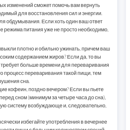
рых изменений сможет помочь вам вернуть
одимый для восстановления сил и энергии.
ля обдумывания. Если хоть один ваш ответ
е режима питания уже не просто необходимо,
ивыкли плотно и обильно ужинать, причем ваш
ысоким содержанием жиров? Если да, то вы
 требует больше времени для переваривания
что процесс переваривания такой пищи, тем
рушения сна.
щие кофеин, поздно вечером? Если вы пьете
перед сном (минимум за четыре часа до сна),
ную систему возбуждающе и, следовательно,
о всячески избегайте употребления в вечернее
нности пищи с большим количеством специй.