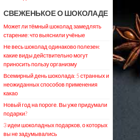
СВЕЖЕНЬКОЕ О ШОКОЛАДЕ
Может ли тёмный шоколад замедлять
старение: что выяснили учёные
Не весь шоколад одинаково полезен:
какие виды действительно могут
приносить пользу организму
Всемирный день шоколада: 5 странных и
неожиданных способов применения
какао
Новый год на пороге. Вы уже придумали
подарки?
3 идеи шоколадных подарков, о которых
вы не задумывались