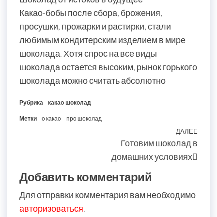
Какао-бобы после сбора, брожения,
просушки, прожарки и растирки, стали
любимым кондитерским изделием в мире
шоколада. Хотя спрос на все виды
шоколада остается высоким, рынок горького
шоколада можно считать абсолютно
Рубрика
какао
шоколад
Метки
о какао
про шоколад
Навигация
ДАЛЕЕ
Сле
Готовим шоколад в
по
запи
домашних условиях
записям
Добавить комментарий
Для отправки комментария вам необходимо
авторизоваться
.