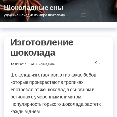
Перейти
Шоколадные сны
к
удачные находки из мира шоколада
содержимому
Изготовление
шоколада
0
16.03.2011
от
Сновидение
Шоколад изготавливают из какао бобов,
которые произрастают в тропиках.
Употребляют же шоколад в основном в
регионах с умеренным климатом.
Популярность горького шоколада растет с
каждым днем.